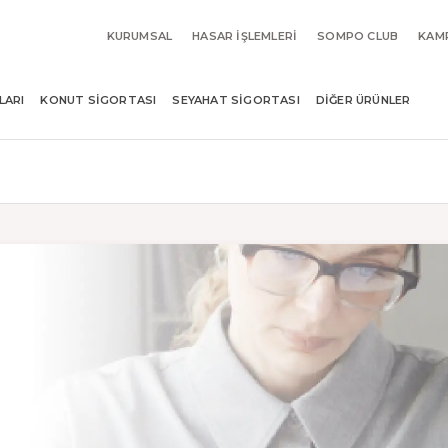
KURUMSAL
HASAR İŞLEMLERI
SOMPO CLUB
KAM
LARI
KONUT SIGORTASI
SEYAHAT SIGORTASI
DIĞER ÜRÜNLER