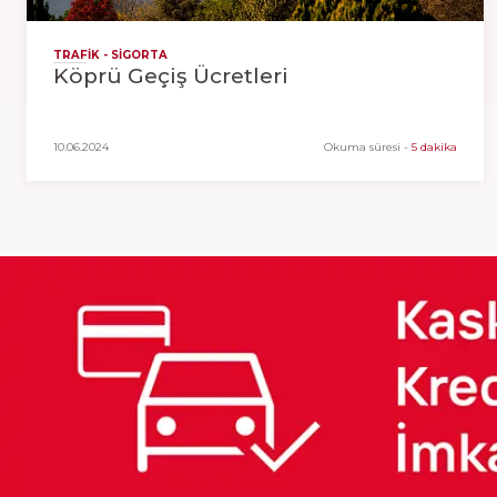
TRAFIK - SIGORTA
Köprü Geçiş Ücretleri
10.06.2024
Okuma süresi
-
5 dakika