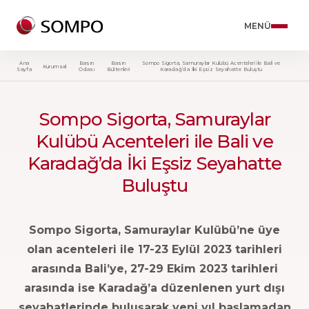
Ürünler
Trafik S
Kasko S
Sağlık S
Konut S
Seyahat 
Diğer Ü
MENÜ
Ana
Basın
Basın
Sompo Sigorta, Samuraylar Kulübü Acenteleri ile Bali ve
Kurumsal
Tam 
Trafik Sigortası
Trafi
Full 
Zoru
Yurt 
Birey
Sayfa
Odası
Bültenleri
Karadağ’da İki Eşsiz Seyahatte Buluştu
Sigor
Kasko Sigortası
Motos
Bütç
Full 
Yurt 
Ticar
Sınır
Sompo Sigorta, Samuraylar
Sağlık Sigortaları
Ticar
Öğre
Prim
Gürci
Tama
Kulübü Acenteleri ile Bali ve
Paket
Ger
Konut Sigortası
Yeşil
Mini 
Yurt 
Kask
Karadağ’da İki Eşsiz Seyahatte
Tam 
Tama
Seyahat Sigortası
İklim
Diğer
Mark
Buluştu
Sigor
Ger
Diğer Ürünler
Eşya
Mini
Yaban
Ger
Sompo Sigorta, Samuraylar Kulübü’ne üye
Çevr
Yaşa
olan acenteleri ile 17-23 Eylül 2023 tarihleri
Geri Dön
Ger
Trak
Acil 
arasında Bali’ye, 27-29 Ekim 2023 tarihleri
arasında ise Karadağ’a düzenlenen yurt dışı
Ger
seyahatlerinde buluşarak yeni yıl başlamadan
Ger