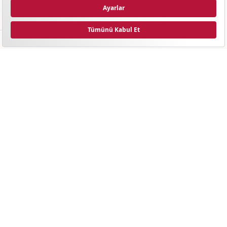
ÜRÜNLER & HİZMETLER
Trafik
Kasko
Tamamlayıcı Sağlık
DASK
Yurt Dışı Seyahat
Kasko Değer Listesi Sorgulama
Anlaşmalı Sağlık Kuruluşları
KATEGORİLER
Trafik Sigortası
Kasko Sigortası
Sağlık Sigortası