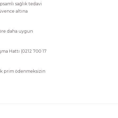
apsamlı sağlık tedavi
güvence altına
 göre daha uygun
şma Hattı (0212 700 17
 ek prim ödenmeksizin