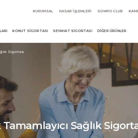
KURUMSAL
HASAR İŞLEMLERI
SOMPO CLUB
KAM
LARI
KONUT SIGORTASI
SEYAHAT SIGORTASI
DIĞER ÜRÜNLER
lık Sigortası
 Tamamlayıcı Sağlık Sigorta