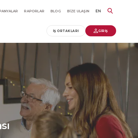
EN
PANYALAR
RAPORLAR
BLOG
BIZE ULAŞIN
İŞ ORTAKLARI
GİRİŞ
sı