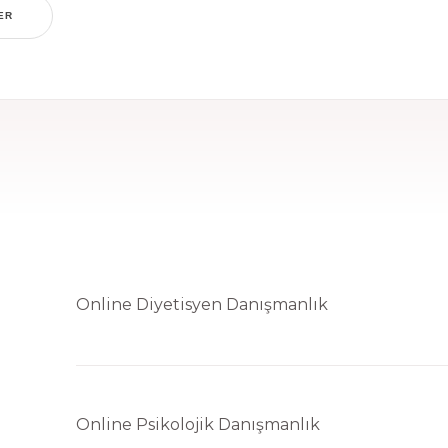
ER
Online Diyetisyen Danışmanlık
lif alma sürecine devam edebilmek için doğum tarihinizi girini
Tamam
Online Psikolojik Danışmanlık