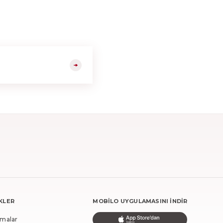
NKLER
MOBILO UYGULAMASINI İNDIR
amalar