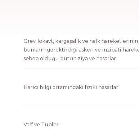
lif alma sürecine devam edebilmek için doğum tarihinizi girini
Grev, lokavt, kargaşalık ve halk hareketlerinin
Tamam
bunların gerektirdiği askeri ve inzibati harek
sebep olduğu bütün ziya ve hasarlar
GÖNDER
Harici bilgi ortamındaki fiziki hasarlar
Valf ve Tüpler