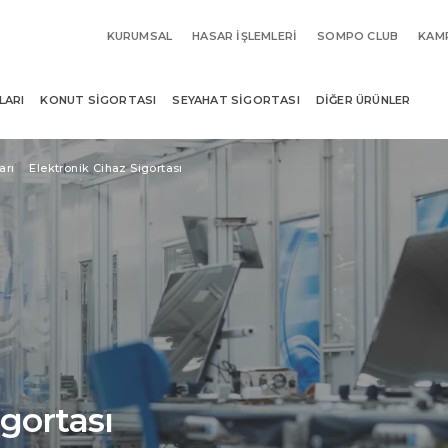
KURUMSAL
HASAR İŞLEMLERI
SOMPO CLUB
KAM
LARI
KONUT SIGORTASI
SEYAHAT SIGORTASI
DIĞER ÜRÜNLER
arı
Elektronik Cihaz Sigortası
igortası