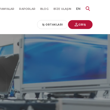
EN
PANYALAR
RAPORLAR
BLOG
BIZE ULAŞIN
İŞ ORTAKLARI
GİRİŞ