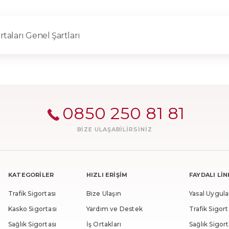
taları Genel Şartları
0850 250 81 81
BIZE ULAŞABILIRSINIZ
KATEGORİLER
HIZLI ERİŞİM
FAYDALI Lİ
Trafik Sigortası
Bize Ulaşın
Yasal Uygul
Kasko Sigortası
Yardım ve Destek
Trafik Sigor
Sağlık Sigortası
İş Ortakları
Sağlık Sigor