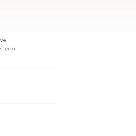
z.
 ve
etlerin