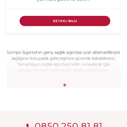
DETAYLI BILGI
Sompo Sigorta’nın geniş sağlık sigortası ürün alternatifleriyle
sağlığınızı koruyarak geleceğinize güvenle bakabilirsiniz.
Tamamlayıcı sağlık sigortası nedir, ne kadardır gibi
sorularınıza yanıt bulmak için doğru adrestesiniz.
Sompo Sigorta sağlık sigortaları, anlaşmalı hastanelerde
beklenmeyen tedavi ücretleriyle karşılaşmanızın önüne
geçerek hem bütçenizi hem sizi düşünür. Yabancılar için
sağlık sigortası ile yabancı uyruklu kişileri güvence altına
alırken, Yaşam Terapi ile kritik hastalıklara, Elit Acil Sağlık
sigortaları ile ise acil tedavi masraflarına karşı önceden
hazırlıklı olmanızı sağlar.
Sompo Sigorta ile sağlıklı günler sizi bekliyor!
0850 250 81 81