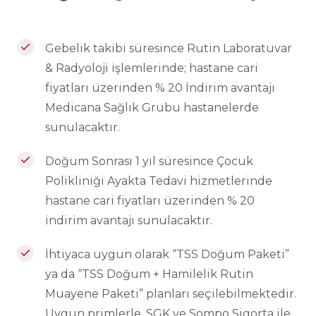
Gebelik takibi süresince Rutin Laboratuvar
& Radyoloji işlemlerinde; hastane cari
fiyatları üzerinden % 20 İndirim avantajı
Medicana Sağlık Grubu hastanelerde
sunulacaktır.
Doğum Sonrası 1 yıl süresince Çocuk
Polikliniği Ayakta Tedavi hizmetlerinde
Teklif alma sürecine devam edebilmek için doğum
hastane cari fiyatları üzerinden % 20
tarihinizi giriniz.
indirim avantajı sunulacaktır.
İhtiyaca uygun olarak “TSS Doğum Paketi”
Tamam
ya da “TSS Doğum + Hamilelik Rutin
Muayene Paketi” planları seçilebilmektedir.
GÖNDER
Uygun primlerle, SGK ve Sompo Sigorta ile