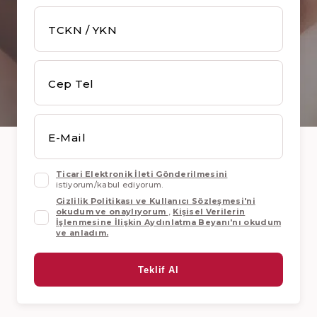
TCKN / YKN
Cep Tel
E-Mail
Ticari Elektronik İleti Gönderilmesini
istiyorum/kabul ediyorum.
Gizlilik Politikası ve Kullanıcı Sözleşmesi'ni
okudum ve onaylıyorum
,
Kişisel Verilerin
İşlenmesine İlişkin Aydınlatma Beyanı'nı okudum
ve anladım.
Teklif Al