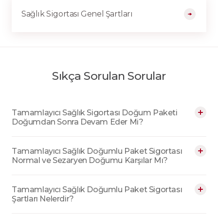
Sağlık Sigortası Genel Şartları
Sıkça Sorulan Sorular
Tamamlayıcı Sağlık Sigortası Doğum Paketi
Doğumdan Sonra Devam Eder Mi?
Tamamlayıcı Sağlık Doğumlu Paket Sigortası ürünü
Tamamlayıcı Sağlık Doğumlu Paket Sigortası
hamilelik ve doğum sürecini güvence altına alıp, doğum
Normal ve Sezaryen Doğumu Karşılar Mı?
eyleminden sonra da poliçede belirtilen diğer teminatlar
Tamamlayıcı Sağlık Doğumlu Paket Sigortası’nda seçilen
poliçe bitiş tarihine kadar devam etmektedir.
Tamamlayıcı Sağlık Doğumlu Paket Sigortası
doğum tipine göre teminat altına alınmaktadır.
Şartları Nelerdir?