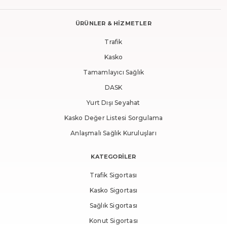
iptalde de aynı gün yürürlüğe almak gerekmektedir.
gerçekleşen ödemeler teminat kapsamına alınmıştır.
Kısmi iptalde ise 45 gün sınırı ile alınabilir.
Ancak konut dışında rahatlıkla kullanılabilir elektronik
ÜRÜNLER & HİZMETLER
cihazlar, birçok taşınabilir bilgisayar, kapsam kapsamı
Trafik
dışında bırakılmıştır. Bu nedenle, sürekli gerçekleşen bir
Kasko
işlemin sonucunun sürdürülmesi, Full Konut Sigortası
Tamamlayıcı Sağlık
kapsamında teminat alınmamaktadır.
DASK
Yurt Dışı Seyahat
Kasko Değer Listesi Sorgulama
Anlaşmalı Sağlık Kuruluşları
KATEGORİLER
Trafik Sigortası
Kasko Sigortası
Sağlık Sigortası
Konut Sigortası