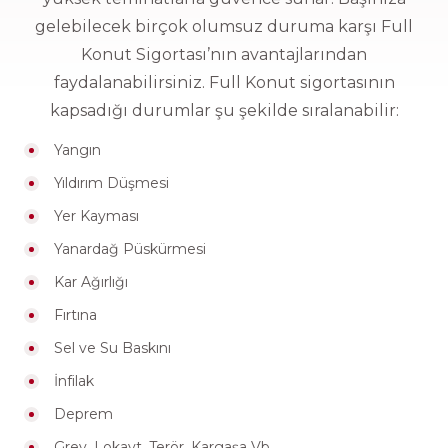
gelebilecek birçok olumsuz duruma karşı Full
Konut Sigortası’nın avantajlarından
faydalanabilirsiniz. Full Konut sigortasının
kapsadığı durumlar şu şekilde sıralanabilir:
Yangın
Yıldırım Düşmesi
Yer Kayması
Yanardağ Püskürmesi
Teklif alma sürecine devam edebilmek için doğum
tarihinizi giriniz.
Kar Ağırlığı
Fırtına
Tamam
Sel ve Su Baskını
İnfilak
GÖNDER
Deprem
Grev, Lokavt, Terör, Kargaşa Vb.