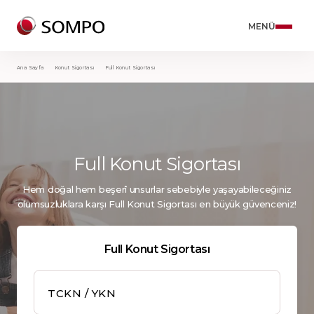
Ürünler
Trafik S
Kasko S
Sağlık S
Konut S
Seyahat 
Diğer Ü
MENÜ
Ana Sayfa
Konut Sigortası
Full Konut Sigortası
Tam 
Trafik Sigortası
Trafi
Full 
Zoru
Yurt 
Birey
Sigor
Kasko Sigortası
Motos
Bütç
Full 
Yurt 
Ticar
Sınır
Sağlık Sigortaları
Ticar
Öğre
Prim
Gürci
Tama
Paket
Ger
Konut Sigortası
Yeşil
Mini 
Yurt 
Kask
Full Konut Sigortası
Tam 
Tama
Seyahat Sigortası
İklim
Diğer
Mark
Sigor
Hem doğal hem beşerî unsurlar sebebiyle yaşayabileceğiniz
Ger
olumsuzluklara karşı Full Konut Sigortası en büyük güvenceniz!
Diğer Ürünler
Eşya
Mini
Yaban
Ger
Çevr
Yaşa
Full Konut Sigortası
Geri Dön
Ger
Trak
Acil 
TCKN / YKN
Ger
Ger