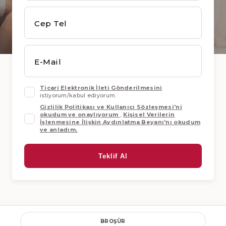
Cep Tel
E-Mail
Ticari Elektronik İleti Gönderilmesini
istiyorum/kabul ediyorum.
Gizlilik Politikası ve Kullanıcı Sözleşmesi'ni
okudum ve onaylıyorum
,
Kişisel Verilerin
İşlenmesine İlişkin Aydınlatma Beyanı'nı okudum
ve anladım.
Teklif Al
BROŞÜR