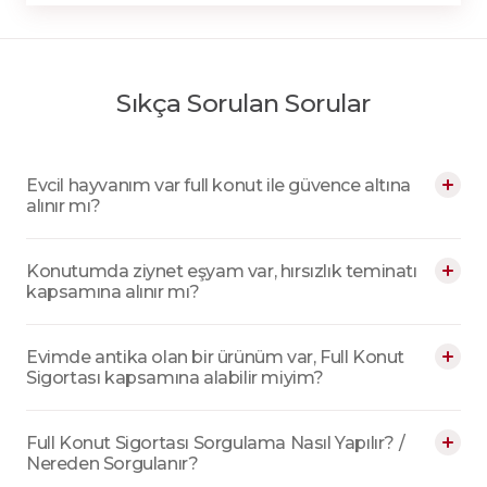
Sıkça Sorulan Sorular
Evcil hayvanım var full konut ile güvence altına
alınır mı?
Full konut sigortası ile evcil hayvanların çalınması veya
Konutumda ziynet eşyam var, hırsızlık teminatı
çalınmaya teşebbüs edilmesi teminat kapsamı dışındadır.
kapsamına alınır mı?
Bu nedenle evcil hayvanınız Full Konut Sigortası
Ziynet eşyalarınız hırsızlık teminatı altına alınabilir. Ancak,
kapsamında güvence altında değildir.
Evimde antika olan bir ürünüm var, Full Konut
bu teminatın kapsamı ve şartları sigorta poliçenize göre
Sigortası kapsamına alabilir miyim?
değişiklik gösterebilir.
Hayır, antika tarihi eser sanat eserleri vb gibi eşyalar kabul
Full Konut Sigortası Sorgulama Nasıl Yapılır? /
edilemeyen riskler içerisinde yer almaktadır.
Nereden Sorgulanır?