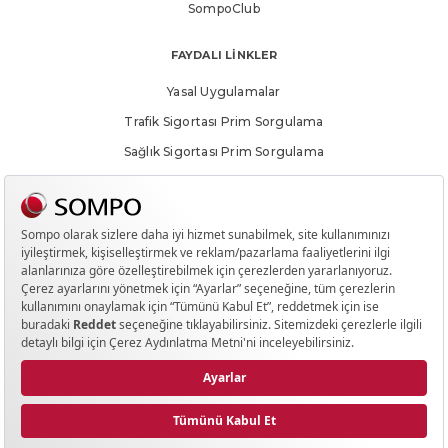
SompoClub
FAYDALI LİNKLER
Yasal Uygulamalar
Trafik Sigortası Prim Sorgulama
Sağlık Sigortası Prim Sorgulama
Yanlış Sigorta Uygulamaları Bilgilendirmesi
Hak Sahiplerince Aranmayan Paralar
Meblağ Sigortalarında Hak Sahipliği Sorgulama Ekranı
SOSYAL MEDYA
©
2026
Sompo Sigorta. Tüm hakları saklıdır.