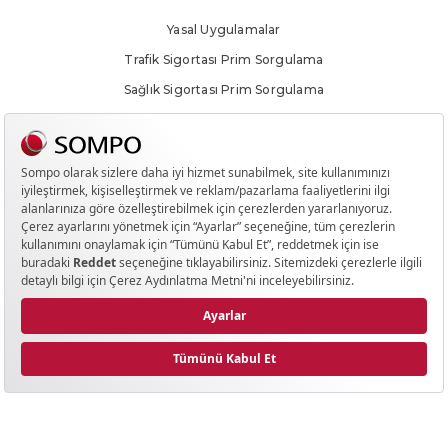
Yasal Uygulamalar
Trafik Sigortası Prim Sorgulama
Sağlık Sigortası Prim Sorgulama
Yanlış Sigorta Uygulamaları Bilgilendirmesi
Hak Sahiplerince Aranmayan Paralar
Meblağ Sigortalarında Hak Sahipliği Sorgulama Ekranı
SOSYAL MEDYA
©
2026
Sompo Sigorta. Tüm hakları saklıdır.
Kasko
Teklifi Al
Trafik
Teklifi Al